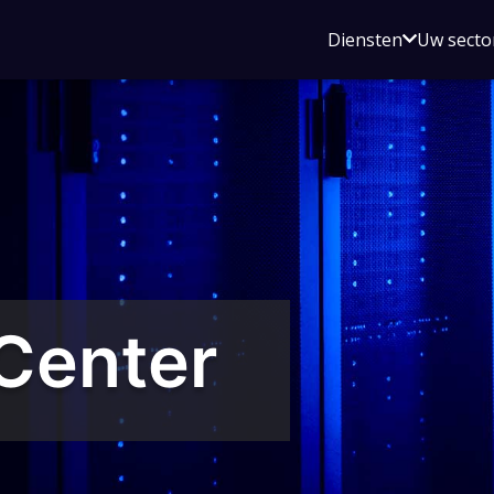
Open
Diensten
Uw secto
submenu
voor
Diensten
Center