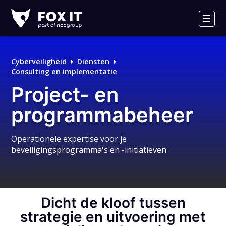
Fox-
IT
Men
Logo
Cyberveiligheid
Diensten
Consulting en implementatie
Project- en
programmabeheer
Operationele expertise voor je
beveiligingsprogramma's en -initiatieven.
Dicht de kloof tussen
strategie en uitvoering met