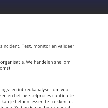
incident. Test, monitor en valideer
 organisatie. We handelen snel om
komst.
gings- en inbreukanalyses om voor
rgen en het herstelproces continu te
kan je helpen lessen te trekken uit
ingen. Zo ben je nog beter paraat.