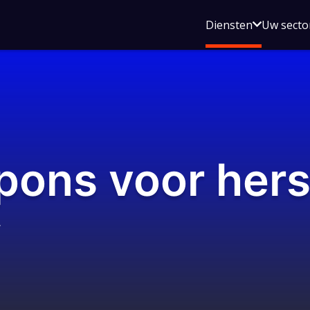
Open
Diensten
Uw secto
submenu
voor
Diensten
pons voor hers
.