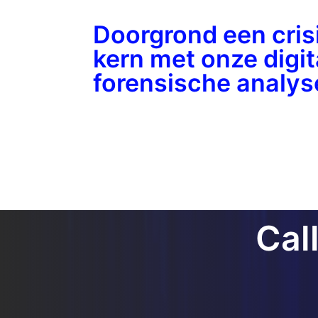
Doorgrond een crisi
kern met onze digit
forensische analys
Cal