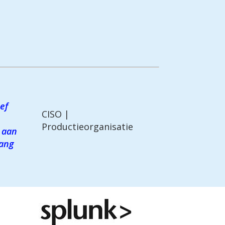
ef
CISO |
Productieorganisatie
 aan
gang