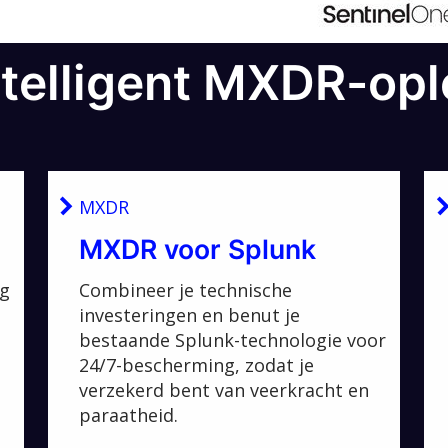
ntelligent MXDR-op
MXDR
MXDR voor Splunk
ng
Combineer je technische
investeringen en benut je
bestaande Splunk-technologie voor
24/7-bescherming, zodat je
verzekerd bent van veerkracht en
paraatheid.