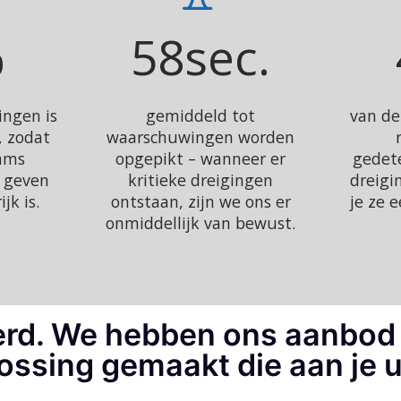
%
58
sec.
ngen is
gemiddeld tot
van de
, zodat
waarschuwingen worden
ams
opgepikt – wanneer er
gedet
n geven
kritieke dreigingen
dreigi
jk is.
ontstaan, zijn we ons er
je ze e
onmiddellijk van bewust.
rd. We hebben ons aanbod 
ssing gemaakt die aan je 