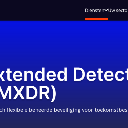
Open
Diensten
Uw secto
submenu
voor
Diensten
tended Detect
(MXDR)
ch flexibele beheerde beveiliging voor toekomstbe