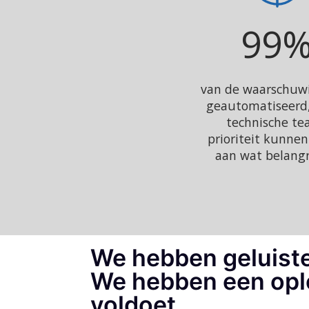
99
van de waarschuwi
geautomatiseerd
technische te
prioriteit kunne
aan wat belangri
We hebben geluiste
We hebben een oplo
voldoet.