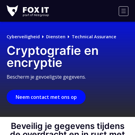
Fox-
IT
Men
Logo
Cyberveiligheid
Diensten
Technical Assurance
Cryptografie en
encryptie
Bescherm je gevoeligste gegevens.
Neem contact met ons op
Beveilig je gegevens tijdens
de overdracht en in rust met