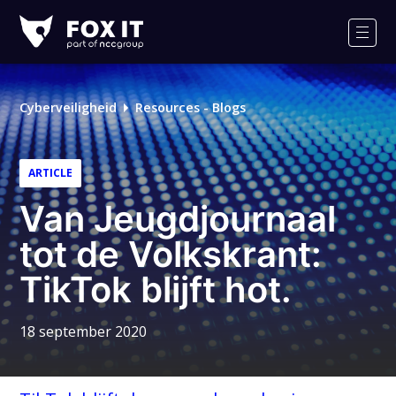
Fox-
IT
Men
Logo
Cyberveiligheid
Resources - Blogs
ARTICLE
Van Jeugdjournaal
tot de Volkskrant:
TikTok blijft hot.
18 september 2020