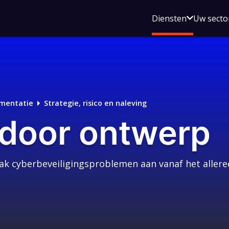
Open
Diensten
Uw secto
submenu
voor
Diensten
ementatie
Strategie, risico en naleving
 door ontwerp
ak cyberbeveiligingsproblemen aan vanaf het allere