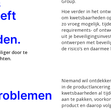
s
Group.
eft
Hoe verder in het ontw
om kwetsbaarheden op t
zo vroeg mogelijk, tijd
requirements- of ont
den.
uit je beveiligingsinve
ontwerpen met beveilig
de risico’s en daarmee 
liger door te
hten.
Niemand wil ontdekken
in de productlancering 
problemen
kwetsbaarheden al tij
aan te pakken, voorko
product en daarop vol