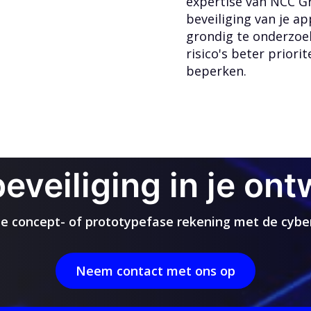
expertise van NCC G
beveiliging van je ap
grondig te onderzoek
risico's beter priori
beperken.
veiliging in je ont
de concept- of prototypefase rekening met de cyber
Neem contact met ons op