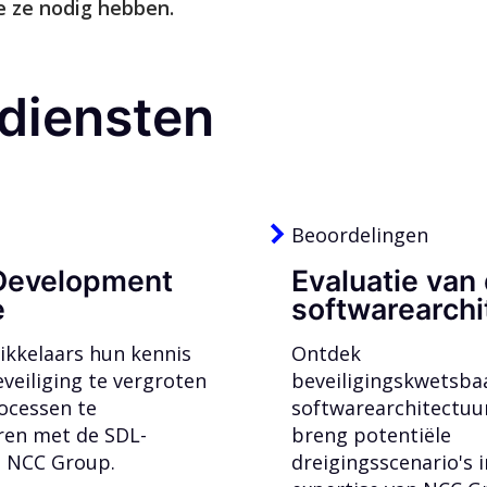
ie ze nodig hebben.
 diensten
Beoordelingen
Development
Evaluatie van
e
softwarearchi
ikkelaars hun kennis
Ontdek
veiliging te vergroten
beveiligingskwetsbaa
rocessen te
softwarearchitectu
en met de SDL-
breng potentiële
n NCC Group.
dreigingsscenario's 