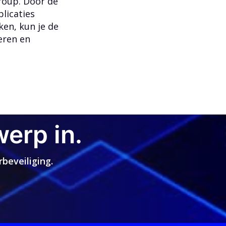
roup. Door de
plicaties
en, kun je de
teren en
werp in.
beveiliging.