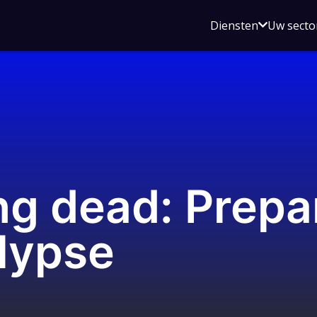
Open
Diensten
Uw secto
submenu
voor
Diensten
ng dead: Prepar
lypse