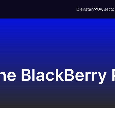
Open
Diensten
Uw secto
submenu
voor
Diensten
he BlackBerry