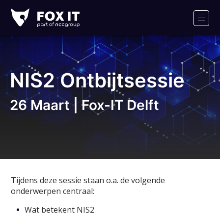
Fox-
IT
Men
Logo
NIS2 Ontbijtsessie
26 Maart | Fox-IT Delft
Tijdens deze sessie staan o.a. de volgende
onderwerpen centraal:
Wat betekent NIS2