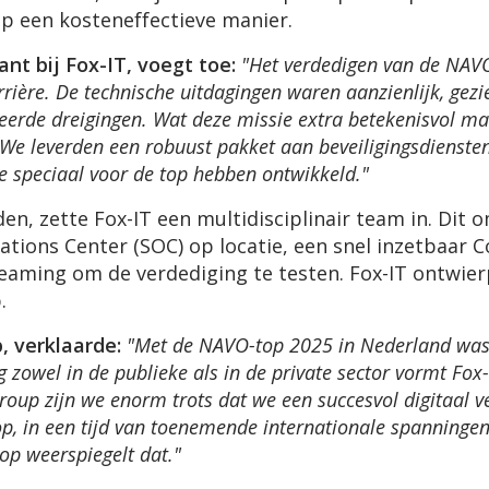
op een kosteneffectieve manier.
ant bij Fox-IT, voegt toe:
"Het verdedigen van de NAV
rrière. De technische uitdagingen waren aanzienlijk, ge
ceerde dreigingen. Wat deze missie extra betekenisvol ma
We leverden een robuust pakket aan beveiligingsdienste
we speciaal voor de top hebben ontwikkeld."
en, zette Fox-IT een multidisciplinair team in. Di
rations Center (SOC) op locatie, een snel inzetba
teaming om de verdediging te testen. Fox-IT ontwier
p.
 verklaarde:
"Met de NAVO-top 2025 in Nederland was F
ng zowel in de publieke als in de private sector vormt Fo
roup zijn we enorm trots dat we een succesvol digitaal
op, in een tijd van toenemende internationale spanningen
op weerspiegelt dat."