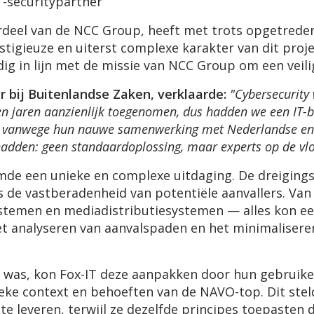
IT-securitypartner
erdeel van de NCC Group, heeft met trots opgetreden
tigieuze en uiterst complexe karakter van dit proj
dig in lijn met de missie van NCC Group om een veil
 bij Buitenlandse Zaken, verklaarde:
"Cybersecurity
pen jaren aanzienlijk toegenomen, dus hadden we een IT-b
 vanwege hun nauwe samenwerking met Nederlandse en in
adden: geen standaardoplossing, maar experts op de vlo
rmde een unieke en complexe uitdaging. De dreigi
de vastberadenheid van potentiële aanvallers. Van c
emen en mediadistributiesystemen — alles kon een
het analyseren van aanvalspaden en het minimaliser
k was, kon Fox-IT deze aanpakken door hun gebruikel
eke context en behoeften van de NAVO-top. Dit stel
te leveren, terwijl ze dezelfde principes toepasten