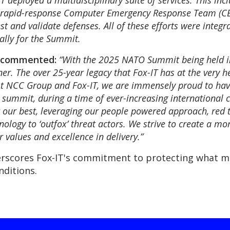
IT deployed a multidisciplinary suite of services. This i
 a rapid-response Computer Emergency Response Team (CE
t and validate defenses. All of these efforts were integra
ally for the Summit.
, commented:
“With the 2025 NATO Summit being held in
ner. The over 25-year legacy that Fox-IT has at the very h
. At NCC Group and Fox-IT, we are immensely proud to have
 summit, during a time of ever-increasing international co
t our best, leveraging our people powered approach, red
ology to ‘outfox’ threat actors. We strive to create a mor
values and excellence in delivery.”
scores Fox-IT's commitment to protecting what ma
nditions.