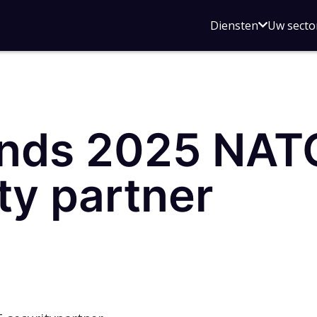
Open
Diensten
Uw secto
submenu
voor
Diensten
ends 2025 NAT
ity partner