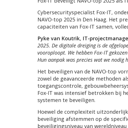
Fox-IT beveiligt NAVO-top 2025 als 
Cybersecurityspecialist Fox-IT, ond
NAVO-top 2025 in Den Haag. Het pres
capaciteiten van Fox-IT samen, volle
Pyke van Koutrik, IT-projectmanager
2025. De digitale dreiging is de afgelo
vooroploopt. We hebben Fox-IT gekozen
Hun aanpak was precies wat we nodig h
Het beveiligen van de NAVO-top vo
zowel de geavanceerde methoden als 
toegangscontrole, gebouwbeheersyst
Fox-IT was intensief betrokken bij 
systemen te beveiligen.
Hoewel de complexiteit uitzonderlij
beveiliging afstemmen op de specifi
beveiligingsniveau van wereldniveau 