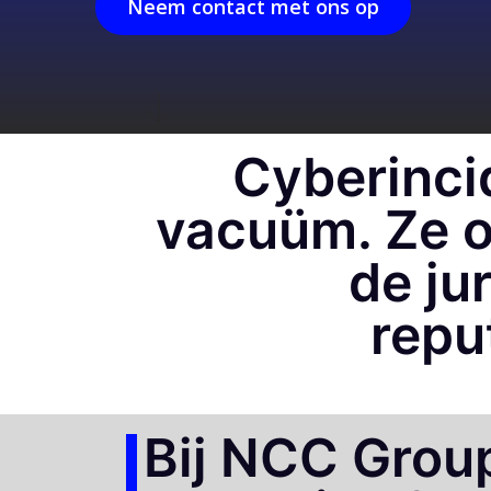
Neem contact met ons op
Cyberinci
vacuüm. Ze o
de ju
repu
Bij NCC Group