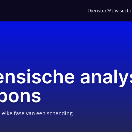
Open
Diensten
Uw secto
submenu
voor
Diensten
rensische anal
spons
elke fase van een schending.