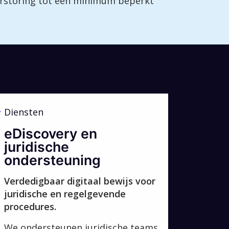
verstoring tot een minimum beperkt
Diensten
ng
eDiscovery en
juridische
ondersteuning
Verdedigbaar digitaal bewijs voor
juridische en regelgevende
procedures.
We ondersteunen juridische teams