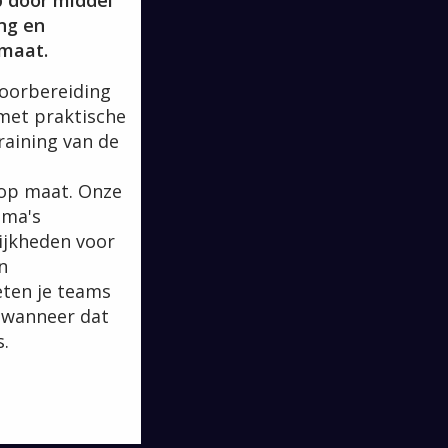
 door middel
ing en
 maat.
voorbereiding
met praktische
raining van de
op maat. Onze
mma's
ijkheden voor
n
ten je teams
 wanneer dat
s.