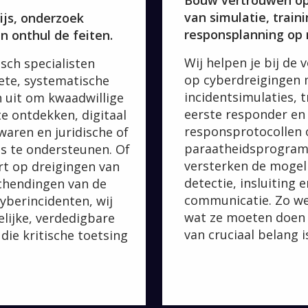
Bouw vertrouwen op
van simulatie, train
js, onderzoek
responsplanning op
n onthul de feiten.
Wij helpen je bij de 
sch specialisten
op cyberdreigingen 
ete, systematische
incidentsimulaties, t
 uit om kwaadwillige
eerste responder en
te ontdekken, digitaal
responsprotocollen 
waren en juridische of
paraatheidsprogra
es te ondersteunen. Of
versterken de mogel
rt op dreigingen van
detectie, insluiting e
schendingen van de
communicatie. Zo we
cyberincidenten, wij
wat ze moeten doen
elijke, verdedigbare
van cruciaal belang i
die kritische toetsing