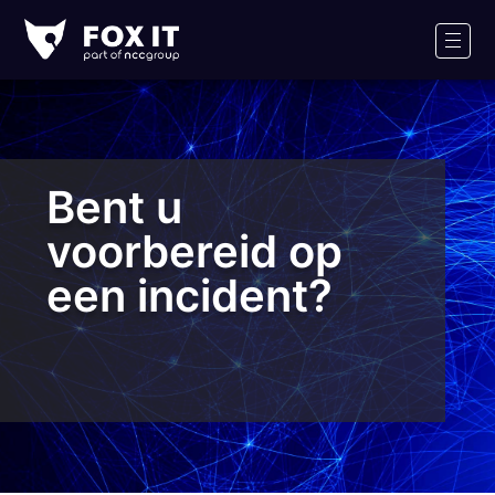
Fox-
IT
Men
Logo
Bent u
voorbereid op
een incident?