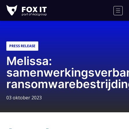
Fox-
IT
Men
Logo
PRESS RELEASE
Melissa:
samenwerkingsverba
ransomwarebestrijdi
03 oktober 2023