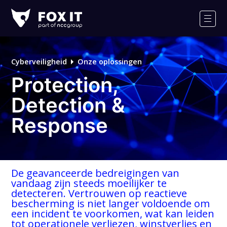
Fox-
IT
Men
Cyberveiligheid
Onze oplossingen
Protection,
Detection &
Response
De geavanceerde bedreigingen van
vandaag zijn steeds moeilijker te
detecteren. Vertrouwen op reactieve
bescherming is niet langer voldoende om
een incident te voorkomen, wat kan leiden
tot operationele verliezen, winstverlies en