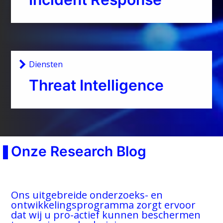
Diensten
Threat Intelligence
Onze Research Blog
Ons uitgebreide onderzoeks- en
ontwikkelingsprogramma zorgt ervoor
dat wij u pro-actief kunnen beschermen