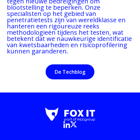
tegen nieuwe bedreigingen om
blootstelling te beperken. Onze
specialisten op het gebied van
penetratietests zijn van wereldklasse en
hanteren een rigoureuze reeks
methodologieën tijdens het testen, wat
betekent dat we nauwkeurige identificatie
van kwetsbaarheden en risicoprofilering
kunnen garanderen.
De Techblog