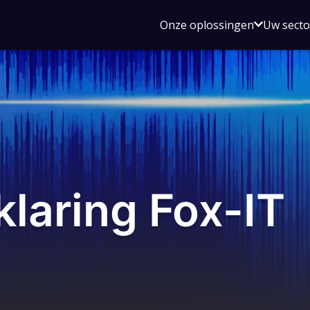
Open
Onze oplossingen
Uw sect
submen
voor
Onze
oplossin
klaring Fox-IT