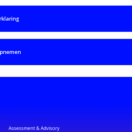
rklaring
 opnemen
Assessment & Advisory