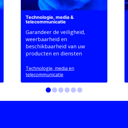
Technologie, media &
telecommunicatie
Garandeer de veiligheid,
weerbaarheid en
beschikbaarheid van uw
producten en diensten
Technologie, media en
telecommunicatie