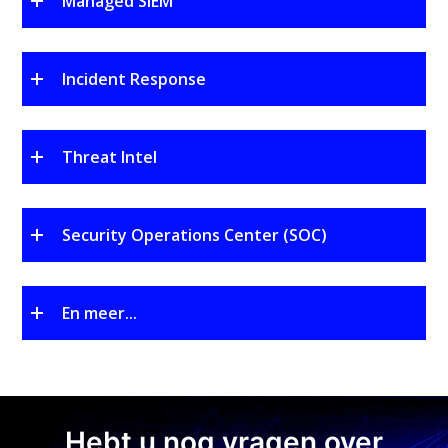
Managed SIEM
Incident Response
Threat Intel
Security Operations Center (SOC)
En meer...
Hebt u nog vragen over