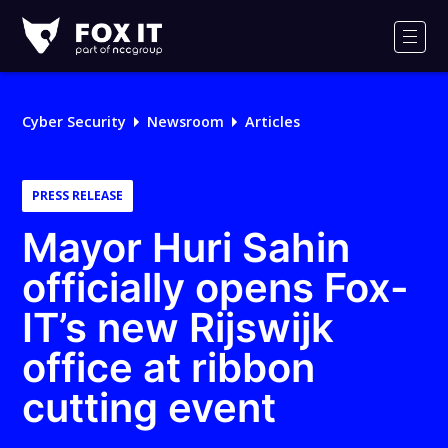
Fox-
IT
Men
Logo
Cyber Security
Newsroom
Articles
PRESS RELEASE
Mayor Huri Sahin
officially opens Fox-
IT’s new Rijswijk
office at ribbon
cutting event