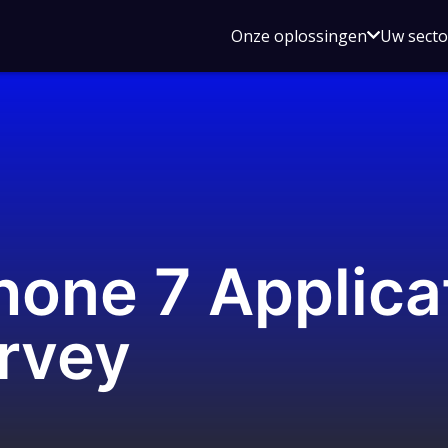
Open
Onze oplossingen
Uw sect
submen
voor
Onze
oplossin
one 7 Applica
rvey