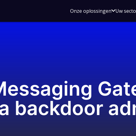
Open
Onze oplossingen
Uw sect
submen
voor
Onze
oplossin
essaging Gat
 a backdoor ad