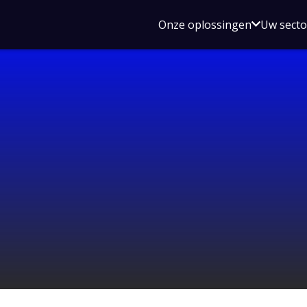
Open
Onze oplossingen
Uw sect
submen
voor
Onze
oplossin