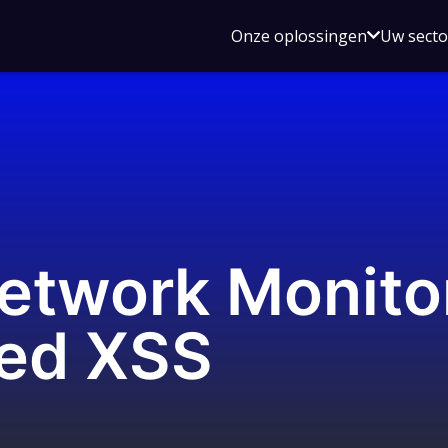
Open
Onze oplossingen
Uw sect
submen
voor
Onze
oplossin
Network Monito
ted XSS