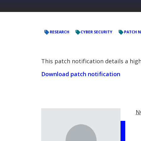
RESEARCH
CYBER SECURITY
PATCH N
This patch notification details a hi
Download patch notification
N