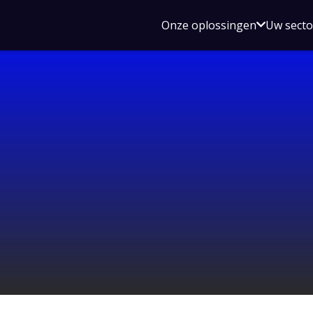
Open
Onze oplossingen
Uw sect
submen
voor
Onze
oplossin