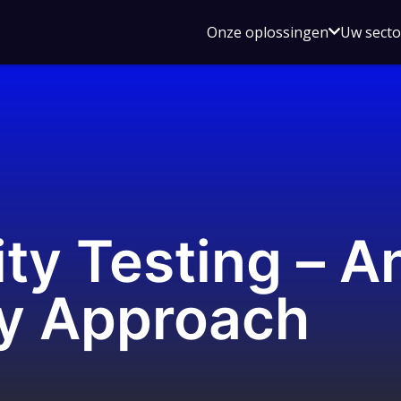
Open
Onze oplossingen
Uw sect
submen
voor
Onze
oplossin
ity Testing – A
ry Approach