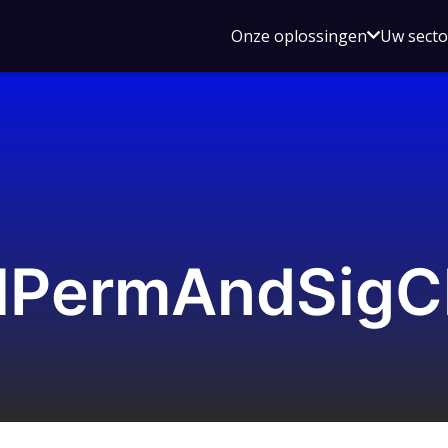
Open
Onze oplossingen
Uw sect
submen
voor
Onze
oplossin
llPermAndSig