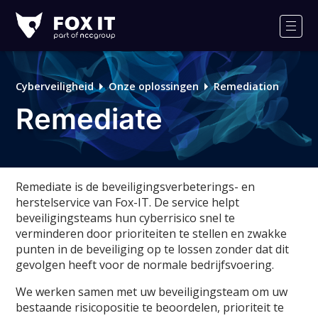
Fox-
IT
Men
Cyberveiligheid
Onze oplossingen
Remediation
Remediate
Remediate is de beveiligingsverbeterings- en
herstelservice van Fox-IT. De service helpt
beveiligingsteams hun cyberrisico snel te
verminderen door prioriteiten te stellen en zwakke
punten in de beveiliging op te lossen zonder dat dit
gevolgen heeft voor de normale bedrijfsvoering.
We werken samen met uw beveiligingsteam om uw
bestaande risicopositie te beoordelen, prioriteit te