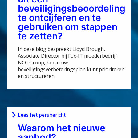
beveiligingsbeoordeling
te ontcijferen en te
gebruiken om stappen
te zetten?
In deze blog bespreekt Lloyd Brough,
Associate Director bij Fox-IT moederbedrijf
NCC Group, hoe u uw
beveiligingsverbeteringsplan kunt prioriteren
en structureren
Lees het persbericht
Waarom het nieuwe
aanbod?