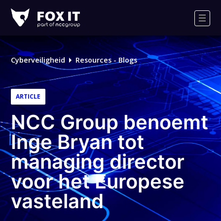
Fox-
IT
Men
Cyberveiligheid
Resources - Blogs
ARTICLE
NCC Group benoemt
Inge Bryan tot
managing director
voor het Europese
vasteland