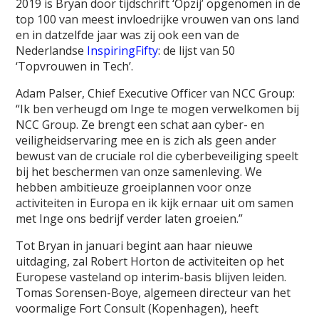
2019 is Bryan door tijdschrift ‘Opzij’ opgenomen in de
top 100 van meest invloedrijke vrouwen van ons land
en in datzelfde jaar was zij ook een van de
Nederlandse
InspiringFifty
: de lijst van 50
‘Topvrouwen in Tech’.
Adam Palser, Chief Executive Officer van NCC Group:
“Ik ben verheugd om Inge te mogen verwelkomen bij
NCC Group. Ze brengt een schat aan cyber- en
veiligheidservaring mee en is zich als geen ander
bewust van de cruciale rol die cyberbeveiliging speelt
bij het beschermen van onze samenleving. We
hebben ambitieuze groeiplannen voor onze
activiteiten in Europa en ik kijk ernaar uit om samen
met Inge ons bedrijf verder laten groeien.”
Tot Bryan in januari begint aan haar nieuwe
uitdaging, zal Robert Horton de activiteiten op het
Europese vasteland op interim-basis blijven leiden.
Tomas Sorensen-Boye, algemeen directeur van het
voormalige Fort Consult (Kopenhagen), heeft