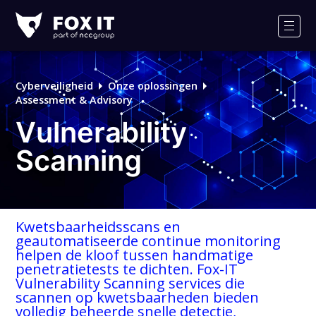
Fox-
IT
Men
Cyberveiligheid
Onze oplossingen
Assessment & Advisory
Vulnerability
Scanning
Kwetsbaarheidsscans en
geautomatiseerde continue monitoring
helpen de kloof tussen handmatige
penetratietests te dichten. Fox-IT
Vulnerability Scanning services die
scannen op kwetsbaarheden bieden
volledig beheerde snelle detectie,