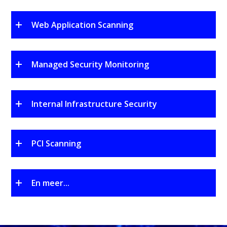
Web Application Scanning
Managed Security Monitoring
Internal Infrastructure Security
PCI Scanning
En meer...